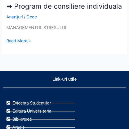
➡ Program de consiliere individuala
➡ Program
de
Anunțuri
/
Ccoc
consiliere
individuala
MANAGEMENTUL STRESULUI
Read More »
Link-uri utile
Evidența Studenților
Editura Universitaria
Bibliotecă
Aracis