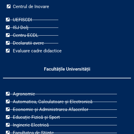
Centrul de Inovare
UEFISCDI
ISJ Dolj
Centru ECDL
Declaratii avere
Evaluare cadre didactice
Facultățile Universității
Agronomie
Automatica, Calculatoare și Electronică
Economie și Administrarea Afacerilor
Educație Fizică și Sport
Inginerie Electrică
Facultatea de Științe